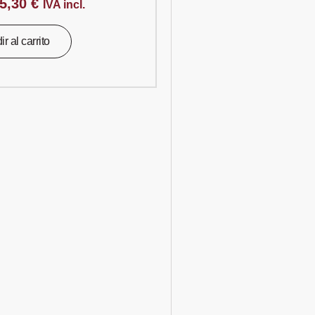
5,30
€
IVA incl.
r al carrito