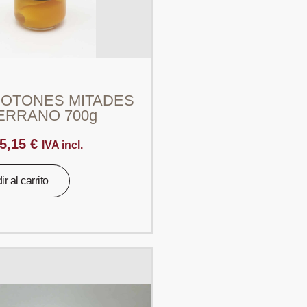
OTONES MITADES
ERRANO 700g
5,15
€
IVA incl.
r al carrito