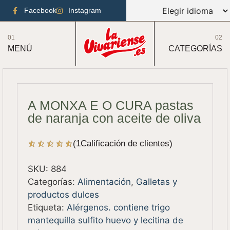
Facebook
Instagram
01
02
MENÚ
CATEGORÍAS
A MONXA E O CURA pastas
de naranja con aceite de oliva
(
1
Calificación de clientes)
SKU:
884
Categorías:
Alimentación
,
Galletas y
productos dulces
Etiqueta:
Alérgenos. contiene trigo
mantequilla sulfito huevo y lecitina de