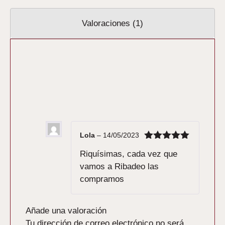
Valoraciones (1)
1 valoración en
A MONXA E O
CURA pastas de naranja con
aceite de oliva
Lola
–
14/05/2023
Valorado
Riquísimas, cada vez que
con
5
de 5
vamos a Ribadeo las
compramos
Añade una valoración
Tu dirección de correo electrónico no será