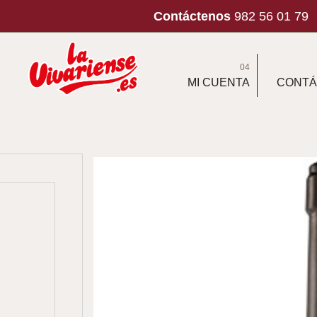
Contáctenos
982 56 01 79
04
MI CUENTA
CONTÁ