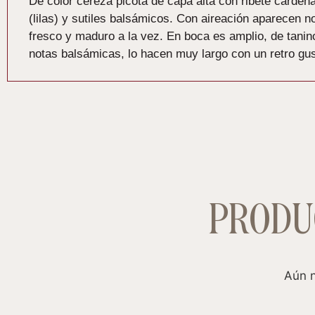
De color cereza picota de capa alta con ribete cardena
(lilas) y sutiles balsámicos. Con aireación aparecen n
fresco y maduro a la vez. En boca es amplio, de tanino
notas balsámicas, lo hacen muy largo con un retro gus
PRODU
Aún n