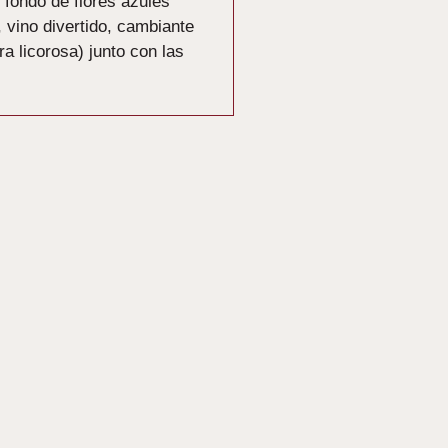
 fondo de flores azules
, vino divertido, cambiante
a licorosa) junto con las