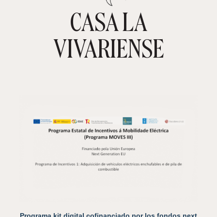
CASA LA
VIVARIENSE
TIENDA ONLINE
CARRITO
0
Programa kit digital cofinanciado por los fondos next