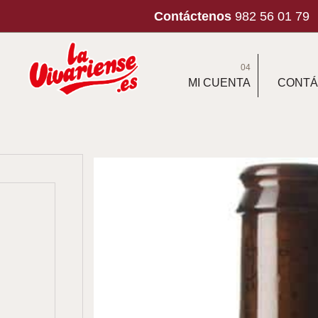
Contáctenos
982 56 01 79
04
MI CUENTA
CONTÁ