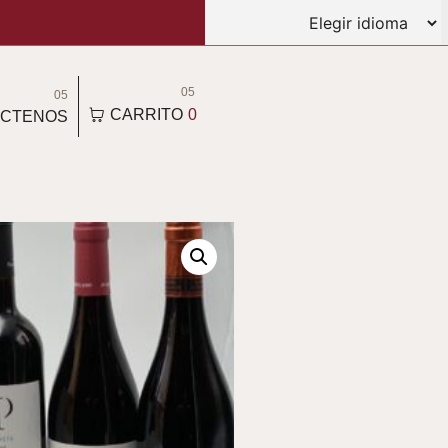
05
05
CARRITO
0
CTENOS