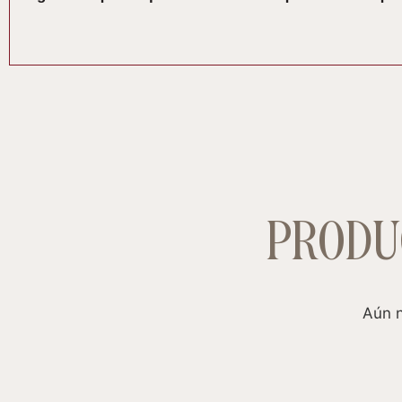
PRODU
Aún n