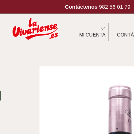
Contáctenos
982 56 01 79
04
MI CUENTA
CONTÁ
N