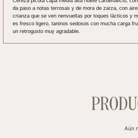
Cereza picota capa media alta ribete cardenalicio, con 
da paso a notas terrosas y de mora de zarza, con aire
crianza que se ven nenvueltas por toques lácticos y m
es fresco ligero, taninos sedosos con mucha carga fr
un retrogusto muy agradable.
PRODU
Aún n