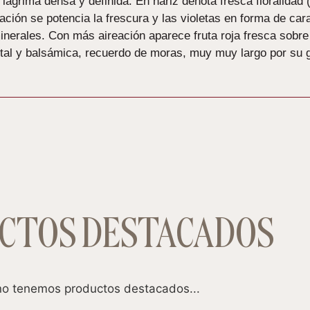
lágrima densa y definida. En nariz denota fresca floralidad (
ación se potencia la frescura y las violetas en forma de car
inerales. Con más aireación aparece fruta roja fresca sobr
utal y balsámica, recuerdo de moras, muy muy largo por su g
CTOS DESTACADOS
o tenemos productos destacados...