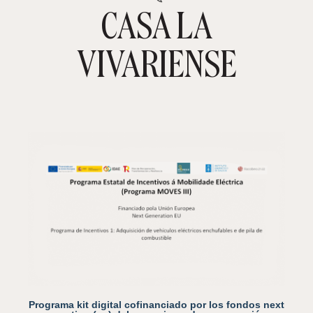
CASA LA
TIENDA ONLINE
CARRITO
0
VIVARIENSE
Programa kit digital cofinanciado por los fondos next