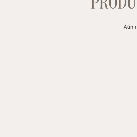
PRODU
Aún n