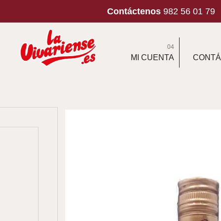
Contáctenos
982 56 01 79
04
MI CUENTA
CONTÁ