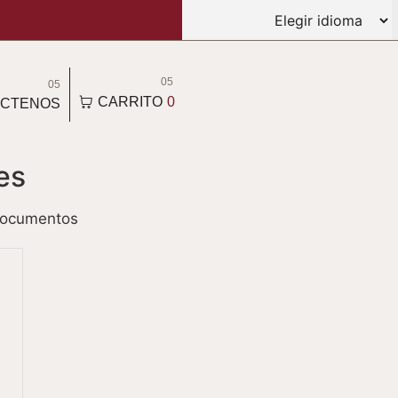
05
05
CARRITO
0
CTENOS
es
 documentos